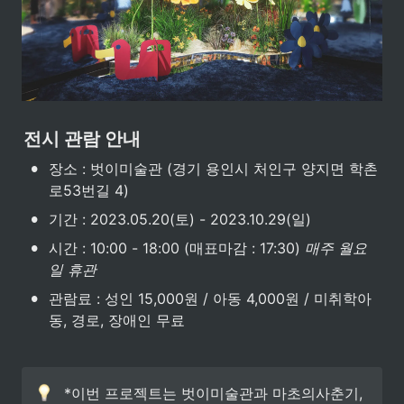
전시 관람 안내
•
장소 : 벗이미술관 (경기 용인시 처인구 양지면 학촌
로53번길 4)
•
기간 : 2023.05.20(토) - 2023.10.29(일)
•
시간 : 10:00 - 18:00 (매표마감 : 17:30) 
매주 월요
일 휴관
•
관람료 : 성인 15,000원 / 아동 4,000원 / 미취학아
동, 경로, 장애인 무료
*이번 프로젝트는 벗이미술관과 마초의사춘기, 