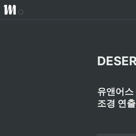
DESER
유앤어스 
조경 연출