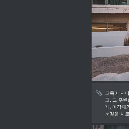
고목이 지나
고, 그 주
재. 마감재
눈길을 사